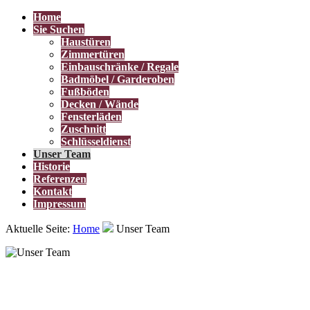
Home
Sie Suchen
Haustüren
Zimmertüren
Einbauschränke / Regale
Badmöbel / Garderoben
Fußböden
Decken / Wände
Fensterläden
Zuschnitt
Schlüsseldienst
Unser Team
Historie
Referenzen
Kontakt
Impressum
Aktuelle Seite:
Home
Unser Team