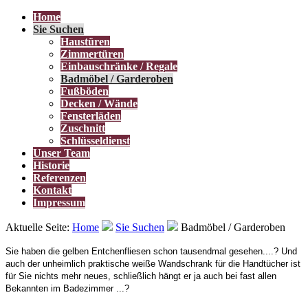
Home
Sie Suchen
Haustüren
Zimmertüren
Einbauschränke / Regale
Badmöbel / Garderoben
Fußböden
Decken / Wände
Fensterläden
Zuschnitt
Schlüsseldienst
Unser Team
Historie
Referenzen
Kontakt
Impressum
Aktuelle Seite:
Home
Sie Suchen
Badmöbel / Garderoben
Sie haben die gelben Entchenfliesen schon tausendmal gesehen....? Und
auch der unheimlich praktische weiße Wandschrank für die Handtücher ist
für Sie nichts mehr neues, schließlich hängt er ja auch bei fast allen
Bekannten im Badezimmer ...?